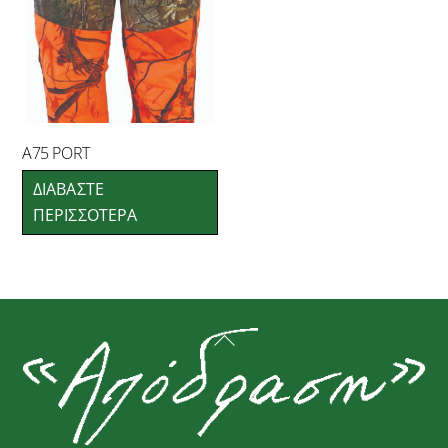
A75 PORT
ΔΙΑΒΆΣΤΕ
ΠΕΡΙΣΣΌΤΕΡΑ
Back
To
Top