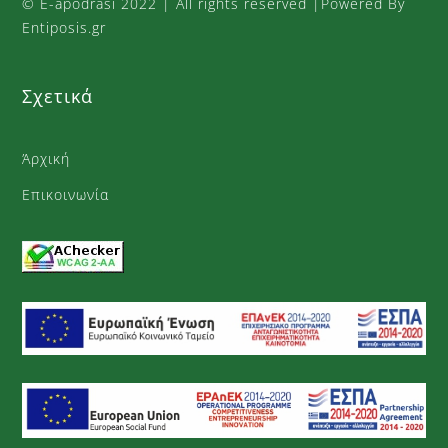
©
E-apodrasi
2022 | All rights reserved |Powered By
σελίδα
Entiposis.gr
του
προϊόντος
Σχετικά
Άρχική
Επικοινωνία