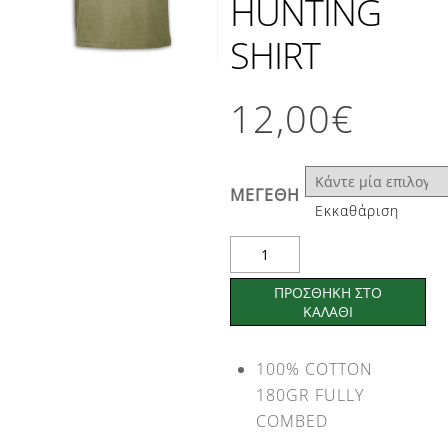
HUNTING
SHIRT
12,00
€
ΜΕΓΕΘΗ
Εκκαθάριση
TOXOTIS
05GB
ΠΡΟΣΘΉΚΗ ΣΤΟ
HUNTING
ΚΑΛΆΘΙ
SHIRT
ποσότητα
100% COTTON
180GR FULLY
COMBED