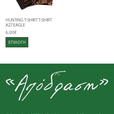
HUNTING T-SHIRT T-SHIRT
A27 EAGLE
6,00
€
Αυτό
ΕΠΙΛΟΓΉ
το
προϊόν
έχει
πολλαπλές
Back
παραλλαγές.
To
Οι
Top
επιλογές
μπορούν
να
επιλεγούν
στη