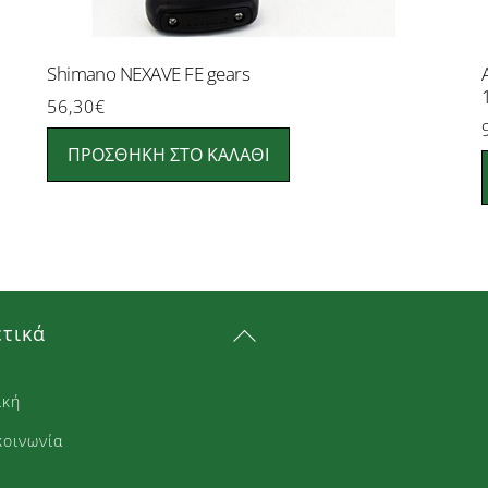
Shimano NEXAVE FE gears
56,30
€
ΠΡΟΣΘΉΚΗ ΣΤΟ ΚΑΛΆΘΙ
Back
ετικά
To
Top
ική
κοινωνία