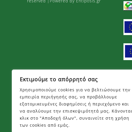
reserved |Powered By Entiposis.gr
του
προϊόντος
Πλ
Εκτιμούμε το απόρρητό σας
Χρησιμοποιούμε cookies για να βελτιώσουμε την
Όρο
εμπειρία περιήγησής σας, να προβάλλουμε
Πολ
εξατομικευμένες διαφημίσεις ή περιεχόμενο και
να αναλύουμε την επισκεψιμότητά μας. Κάνοντα
Τρό
κλικ στο "Αποδοχή όλων", συναινείτε στη χρήση
Τρό
των cookies από εμάς.