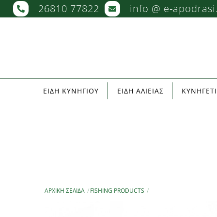
Skip
26810 77822
info @ e-apodrasi
to
content
ΕΙΔΗ ΚΥΝΗΓΙΟΥ
ΕΙΔΗ ΑΛΙΕΙΑΣ
ΚΥΝΗΓΕΤ
ΑΡΧΙΚΉ ΣΕΛΊΔΑ
FISHING PRODUCTS