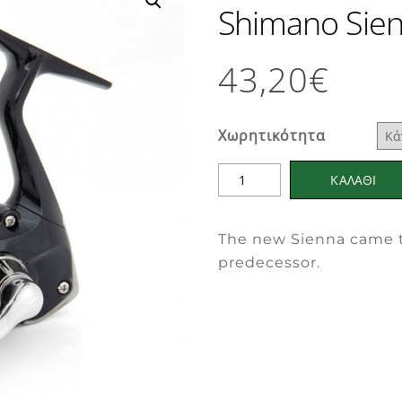
Shimano Sien
43,20
€
Χωρητικότητα
Shimano
ΚΑΛΑΘΙ
Sienna
2500
The new Sienna came to
crankset
predecessor.
ποσότητα