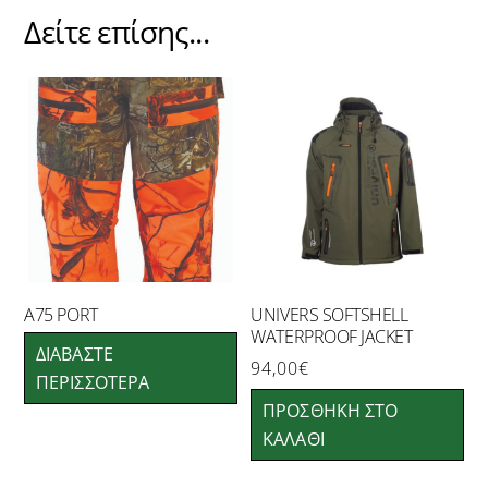
Beretta
Δείτε επίσης...
Italy
ποσότητα
A75 PORT
UNIVERS SOFTSHELL
WATERPROOF JACKET
ΔΙΑΒΆΣΤΕ
94,00
€
ΠΕΡΙΣΣΌΤΕΡΑ
ΠΡΟΣΘΉΚΗ ΣΤΟ
ΚΑΛΆΘΙ