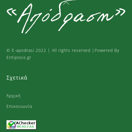
Back
παραλλαγές.
To
Οι
Top
επιλογές
μπορούν
να
επιλεγούν
στη
©
E-apodrasi
2022 | All rights reserved |Powered By
σελίδα
Entiposis.gr
του
προϊόντος
Σχετικά
Άρχική
Επικοινωνία