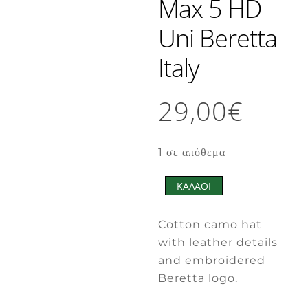
Max 5 HD
Uni Beretta
Italy
29,00
€
1 σε απόθεμα
ΚΑΛΑΘΙ
Camo
hat
Cotton camo hat
Realtree
with leather details
Max
and embroidered
5
Beretta logo.
HD
Uni