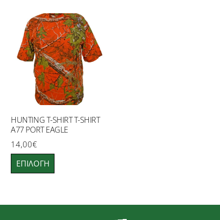
HUNTING T-SHIRT T-SHIRT
A77 PORT EAGLE
14,00
€
Αυτό
ΕΠΙΛΟΓΉ
το
προϊόν
έχει
πολλαπλές