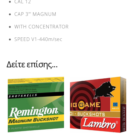
CAL 12
CAP 3”’ MAGNUM
WITH CONCENTRATOR
SPEED V1-440m/sec
Δείτε επίσης...