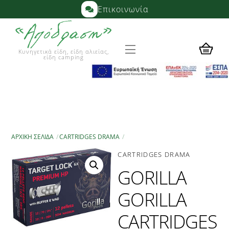
Skip
Επικοινωνία
to
content
Menu
Κυνηγετικά είδη, είδη αλιείας,
είδη camping
ΑΡΧΙΚΉ ΣΕΛΊΔΑ
CARTRIDGES DRAMA
CARTRIDGES DRAMA
GORILLA
GORILLA
CARTRIDGES