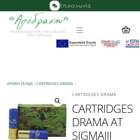
Skip
Επικοινωνία
to
content
Menu
Κυνηγετικά είδη, είδη αλιείας,
είδη camping
ΑΡΧΙΚΉ ΣΕΛΊΔΑ
CARTRIDGES DRAMA
CARTRIDGES DRAMA
CARTRIDGES
DRAMA AT
SIGMAIII