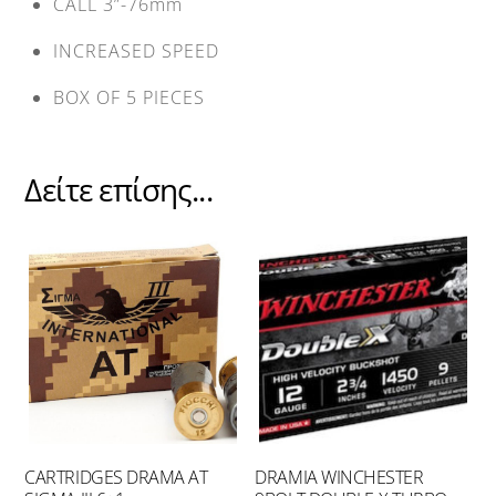
CALL 3”-76mm
INCREASED SPEED
BOX OF 5 PIECES
Δείτε επίσης...
CARTRIDGES DRAMA AT
DRAMIA WINCHESTER