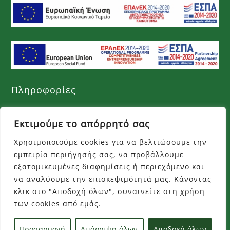
Πληροφορίες
Όροι χρήσης
Εκτιμούμε το απόρρητό σας
Πολιτική απορρήτου
Χρησιμοποιούμε cookies για να βελτιώσουμε την
εμπειρία περιήγησής σας, να προβάλλουμε
Τρόποι πληρωμής
εξατομικευμένες διαφημίσεις ή περιεχόμενο και
Τρόποι αποστολής
να αναλύουμε την επισκεψιμότητά μας. Κάνοντας
κλικ στο "Αποδοχή όλων", συναινείτε στη χρήση
Επιστροφές προϊόντων
των cookies από εμάς.
Προσαρμογή
Απόρριψη όλων
Αποδοχή όλων