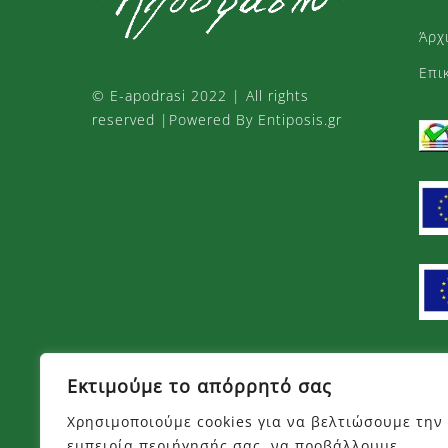
Άρχ
Επι
©
E-apodrasi
2022 | All rights
reserved |Powered By Entiposis.gr
Πλ
Εκτιμούμε το απόρρητό σας
Χρησιμοποιούμε cookies για να βελτιώσουμε την
Όρο
εμπειρία περιήγησής σας, να προβάλλουμε