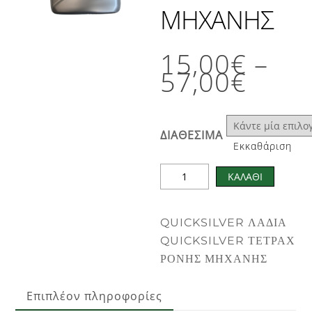
ΜΗΧΑΝΗΣ
15,00
€
–
Price
57,00
€
range
15,0
thro
ΔΙΑΘΕΣΙΜΑ
57,0
Εκκαθάριση
ΛΑΔΙΑ
ΚΑΛΑΘΙ
QUICKSILVER
ΤΕΤΡΑΧΡΟΝΗΣ
QUICKSILVER ΛΑΔΙΑ
ΜΗΧΑΝΗΣ
QUICKSILVER ΤΕΤΡΑΧ
ποσότητα
ΡΟΝΗΣ ΜΗΧΑΝΗΣ
Επιπλέον πληροφορίες