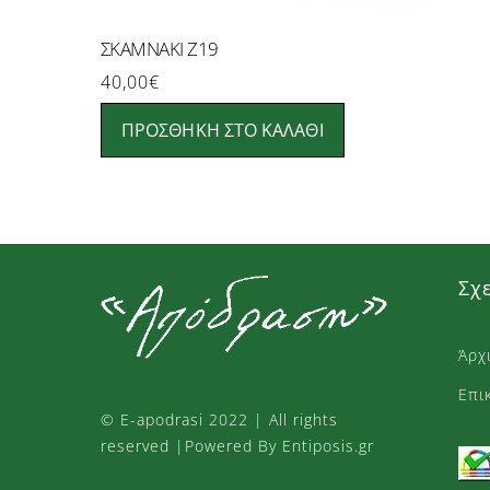
ΣΚΑΜΝΑΚΙ Ζ19
40,00
€
ΠΡΟΣΘΉΚΗ ΣΤΟ ΚΑΛΆΘΙ
Σχ
Άρχ
Επι
©
E-apodrasi
2022 | All rights
reserved |Powered By Entiposis.gr