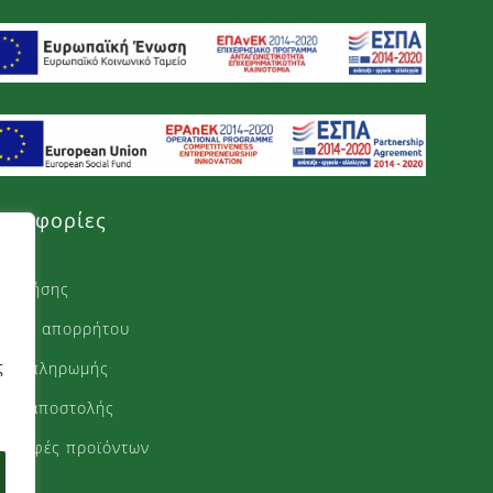
ηροφορίες
ι χρήσης
ιτική απορρήτου
ς
ποι πληρωμής
ποι αποστολής
στροφές προϊόντων