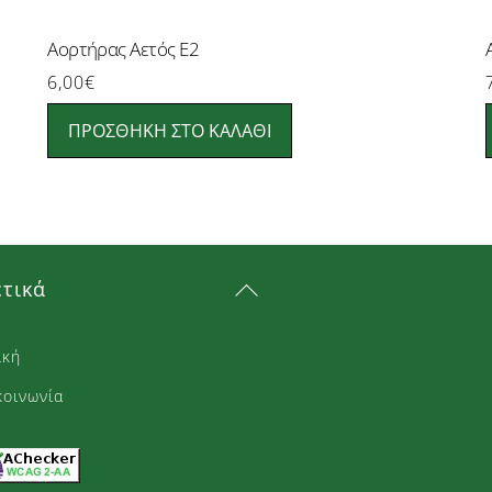
Αορτήρας Αετός Ε2
6,00
€
ΠΡΟΣΘΉΚΗ ΣΤΟ ΚΑΛΆΘΙ
Back
ετικά
To
Top
ική
κοινωνία